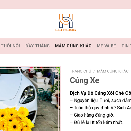
THÔI NÔI
ĐẦY THÁNG
MÂM CÚNG KHÁC
MẸ VÀ BÉ
TIN
TRANG CHỦ
/
MÂM CÚNG KHÁC
Cúng Xe
Dịch Vụ Đồ Cúng Xôi Chè Cô
– Nguyên liệu: Tươi, sạch đảm
– Tuân thủ quy định Vệ Sinh A
– Giao hàng đúng giờ.
– Đủ lễ lại ít tốn kém nhất.