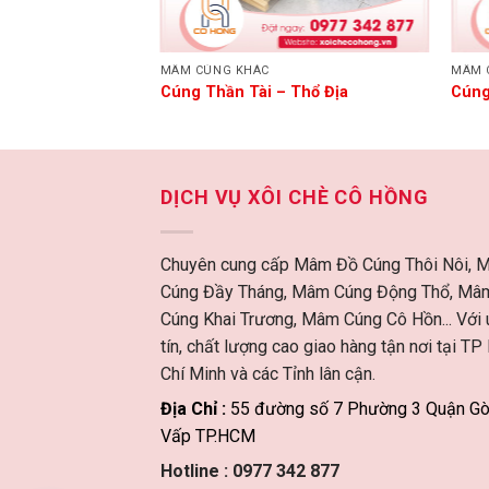
MÂM CÚNG KHÁC
MÂM 
Cúng Thần Tài – Thổ Địa
Cúng
DỊCH VỤ XÔI CHÈ CÔ HỒNG
Chuyên cung cấp Mâm Đồ Cúng Thôi Nôi, 
Cúng Đầy Tháng, Mâm Cúng Động Thổ, Mâ
Cúng Khai Trương, Mâm Cúng Cô Hồn... Với 
tín, chất lượng cao giao hàng tận nơi tại TP
Chí Minh và các Tỉnh lân cận.
Địa Chỉ :
55 đường số 7 Phường 3 Quận G
Vấp TP.HCM
Hotline :
0977 342 877