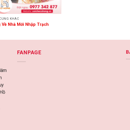
CÚNG KHÁC
 Về Nhà Mới Nhập Trạch
FANPAGE
B
Mâm
m
uy
 Hồ
ò